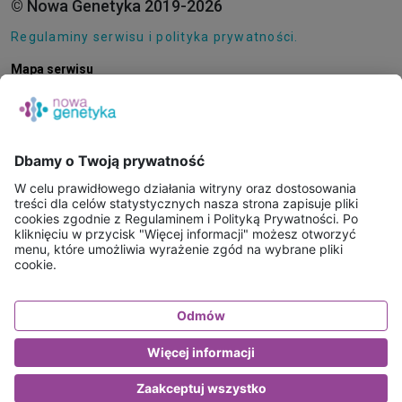
© Nowa Genetyka 2019-2026
Regulaminy serwisu i polityka prywatności.
Mapa serwisu
Pliki cookie
O NAS
E-SKLEP
PUNKTY POBRAŃ
KONSULTACJE ONLINE
PORADNIE GENETYCZNE
BAZA WIEDZY
FAQ
WAŻNE INFORMACJE - BADANIA WYSYŁKOWE
KONTAKT