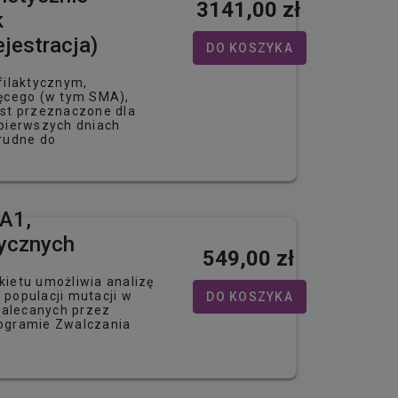
3141,00 zł
k
jestracja)
DO KOSZYKA
filaktycznym,
ęcego (w tym SMA),
st przeznaczone dla
pierwszych dniach
trudne do
CA1,
tycznych
549,00 zł
ietu umożliwia analizę
 populacji mutacji w
DO KOSZYKA
zalecanych przez
ogramie Zwalczania