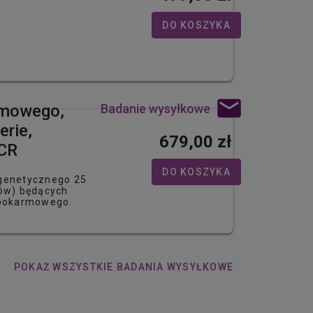
DO KOSZYKA
Badanie wysyłkowe
armowego,
erie,
679,00 zł
PCR
DO KOSZYKA
 genetycznego 25
tów) będących
 pokarmowego.
POKAŻ WSZYSTKIE
BADANIA WYSYŁKOWE