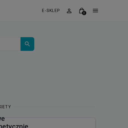
E-SKLEP
KIETY
we
netycznie