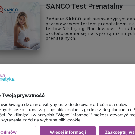
SANCO Test Prenatalny
Badanie SANCO jest nieinwazyjnym c
przesiewowym testem prenatalnym, na
testów NIPT (ang. Non-Invasive Prenatal
czułość ocenia się na wyższą niż inny
prenatalnych.
POKAŻ
BADANIA WYSYŁKOW
e-Pakiet wysyłkowy - NAN
badanie genetyczne mikrobi