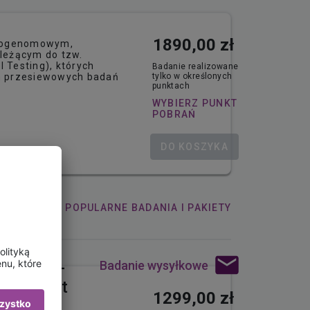
1890,00 zł
ałogenomowym,
leżącym do tzw.
 Testing), których
Badanie realizowane
ch przesiewowych badań
tylko w określonych
punktach
WYBIERZ PUNKT
POBRAŃ
DO KOSZYKA
 WSZYSTKIE
POPULARNE BADANIA I PAKIETY
E
Badanie wysyłkowe
OBIOME -
omu jelit
1299,00 zł