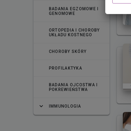
BADANIA EGZOMOWE I
GENOMOWE
ORTOPEDIA I CHOROBY
UKŁADU KOSTNEGO
CHOROBY SKÓRY
PROFILAKTYKA
BADANIA OJCOSTWA I
POKREWIEŃSTWA
IMMUNOLOGIA