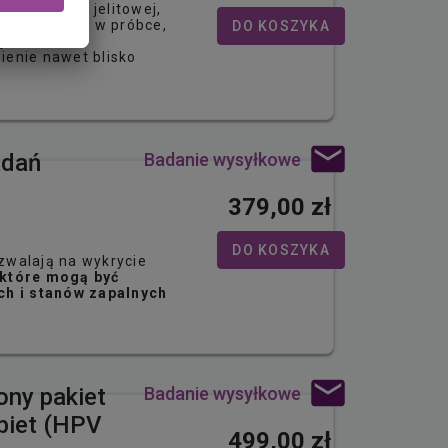
mikroflory jelitowej,
rii obecnych w próbce,
DO KOSZYKA
cjonowania
ienie nawet blisko
…
Badanie wysyłkowe
adań
379,00 zł
DO KOSZYKA
zwalają na wykrycie
 które mogą być
ch i stanów zapalnych
Badanie wysyłkowe
ony pakiet
biet (HPV
499,00 zł