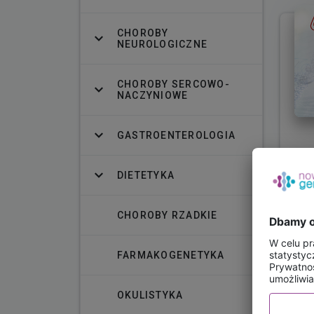
CHOROBY
NEUROLOGICZNE
CHOROBY SERCOWO-
NACZYNIOWE
GASTROENTEROLOGIA
DIETETYKA
CHOROBY RZADKIE
FARMAKOGENETYKA
OKULISTYKA