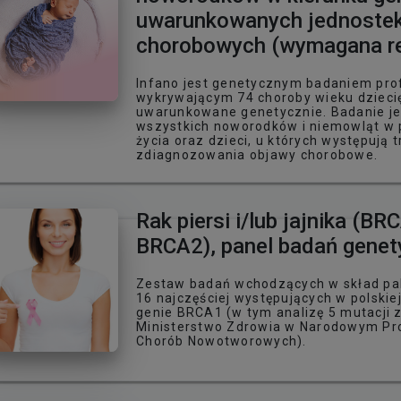
uwarunkowanych jednoste
chorobowych (wymagana re
Infano jest genetycznym badaniem pro
wykrywającym 74 choroby wieku dzieci
uwarunkowane genetycznie. Badanie je
wszystkich noworodków i niemowląt w 
życia oraz dzieci, u których występują 
zdiagnozowania objawy chorobowe.
Rak piersi i/lub jajnika (BR
BRCA2), panel badań gene
Zestaw badań wchodzących w skład pak
16 najczęściej występujących w polskiej
genie BRCA1 (w tym analizę 5 mutacji 
Ministerstwo Zdrowia w Narodowym Pr
Chorób Nowotworowych).