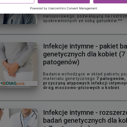
**NANOBIOME jest pierwszym badaniem 
opartym na analizie pełnego DNA bakte
w oparciu o unikatową metodę sekwen
nanoporowego, pozwalającą na rozróżn
spokrewnionych ze sobą gatunków.**
Test NANOBIOME służy do oceny stanu
Infekcje intymne - pakiet b
genetycznych dla kobiet (7
patogenów)
Badania wchodzące w skład pakietu po
materiału genetycznego
7 patogenów,
przyczyną atypowych infekcji intymny
dróg moczowo-płciowych u kobiet.
Infekcje intymne - rozszerz
badań genetycznych dla ko