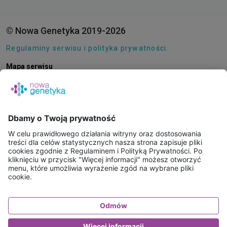
© Nowa Genetyka 2019-2026
Regulaminy serwisu i polityka prywatności.
Mapa serwisu
Pliki cookie
O NAS
E-SKLEP
PUNKTY POBRAŃ
KONSULTACJE ONLINE
PORADNIE GENETYCZNE
BAZA WIEDZY
FAQ
WAŻNE INFORMACJE - BADANIA WYSYŁKOWE
KONTAKT