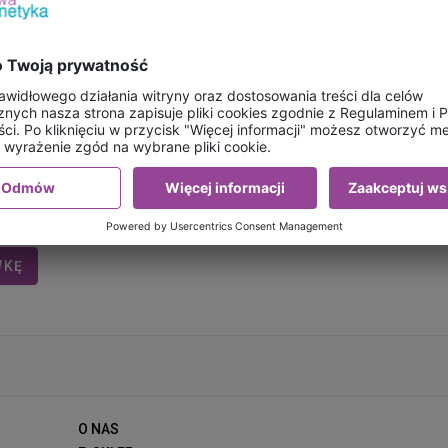
:
WKĘ
O NAS