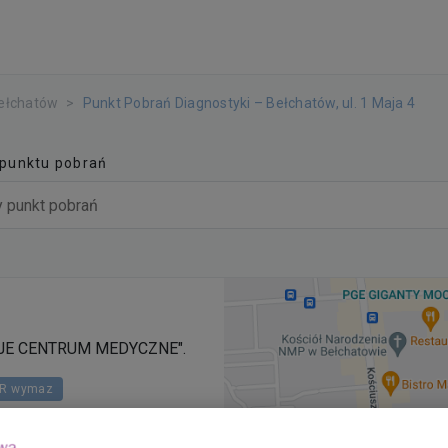
ełchatów
Punkt Pobrań Diagnostyki – Bełchatów, ul. 1 Maja 4
 punktu pobrań
TWOJE CENTRUM MEDYCZNE".
CR wymaz