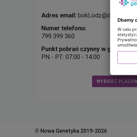
Adres email:
bokLodz@diag.pl
Numer telefonu:
799 399 360
Punkt pobrań czynny w godzinach
PN - PT: 07:00 - 14:00
WYBIERZ PLACÓ
© Nowa Genetyka 2019-2026