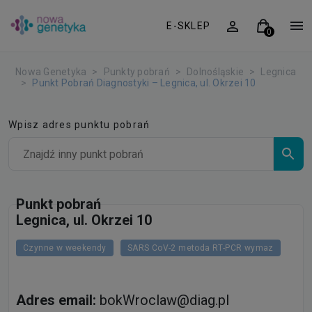
E-SKLEP
Nowa Genetyka
Punkty pobrań
Dolnośląskie
Legnica
Punkt Pobrań Diagnostyki – Legnica, ul. Okrzei 10
Wpisz adres punktu pobrań
Punkt pobrań
Legnica, ul. Okrzei 10
Czynne w weekendy
SARS CoV-2 metoda RT-PCR wymaz
Adres email:
bokWroclaw@diag.pl