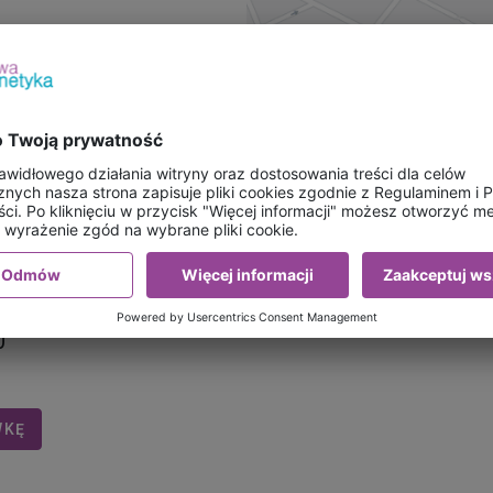
:
00
waniami z Programu
w godzinach 7:00-14:00
0
WKĘ