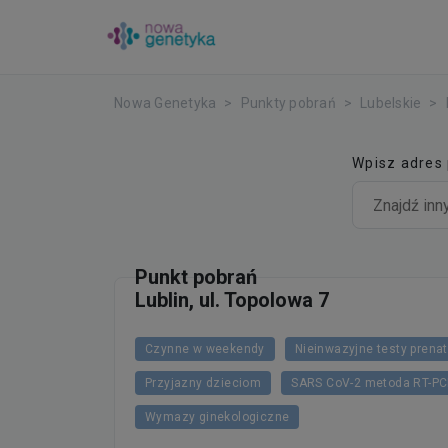
Nowa Genetyka
Punkty pobrań
Lubelskie
Wpisz adres
Punkt pobrań
Lublin, ul. Topolowa 7
Czynne w weekendy
Nieinwazyjne testy prena
Przyjazny dzieciom
SARS CoV-2 metoda RT-P
Wymazy ginekologiczne