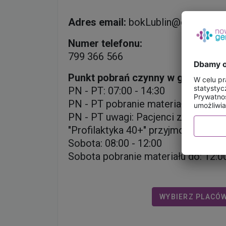
Adres email:
bokLublin@diag.pl
Numer telefonu:
799 366 566
Punkt pobrań czynny w godzinach
PN - PT: 07:00 - 14:30
PN - PT pobranie materiału do: 14:
PN - PT uwagi: Pacjenci ze skiero
"Profilaktyka 40+" przyjmowani są 
Sobota: 08:00 - 12:00
Sobota pobranie materiału do: 12:0
WYBIERZ PLACÓ