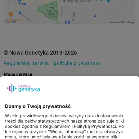
© Nowa Genetyka 2019-2026
Regulaminy serwisu i polityka prywatności.
Mapa serwisu
Pliki cookie
O NAS
E-SKLEP
PUNKTY POBRAŃ
KONSULTACJE ONLINE
PORADNIE GENETYCZNE
BAZA WIEDZY