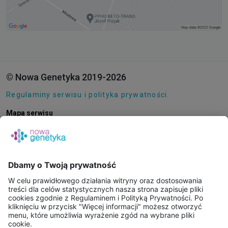
© Nowa Genetyka 2019-2026
Regulaminy serwisu i polityka prywatności.
Mapa serwisu
Pliki cookie
O NAS
E-SKLEP
PUNKTY POBRAŃ
KONSULTACJE ONLINE
PORADNIE GENETYCZNE
BAZA WIEDZY