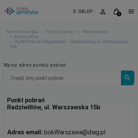
E-SKLEP
Nowa Genetyka
Punkty pobrań
Mazowieckie
Radziwiłłów
Punkt Pobrań Diagnostyki – Radziwiłłów, ul. Warszawska
15b
Wpisz adres punktu pobrań
Punkt pobrań
Radziwiłłów, ul. Warszawska 15b
Adres email:
bokWarszawa@diag.pl