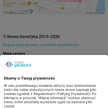
© Nowa Genetyka 2019-2026
Regulaminy serwisu i polityka prywatności.
Mapa serwisu
Pliki cookie
O NAS
E-SKLEP
PUNKTY POBRAŃ
KONSULTACJE ONLINE
PORADNIE GENETYCZNE
BAZA WIEDZY