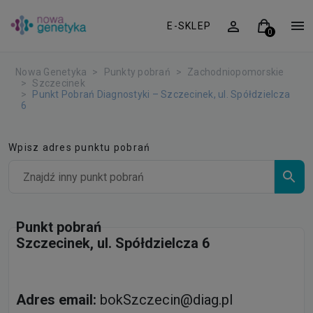
E-SKLEP
Nowa Genetyka
Punkty pobrań
Zachodniopomorskie
Szczecinek
Punkt Pobrań Diagnostyki – Szczecinek, ul. Spółdzielcza
6
Wpisz adres punktu pobrań
Punkt pobrań
Szczecinek, ul. Spółdzielcza 6
Adres email:
bokSzczecin@diag.pl