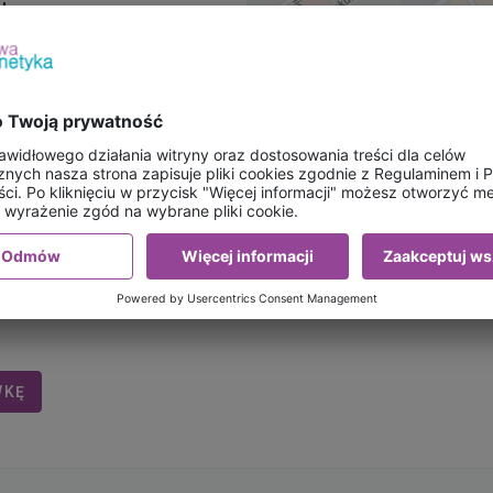
l
:
00
waniami z Programu
w godz. 08:00-14:00
0
WKĘ