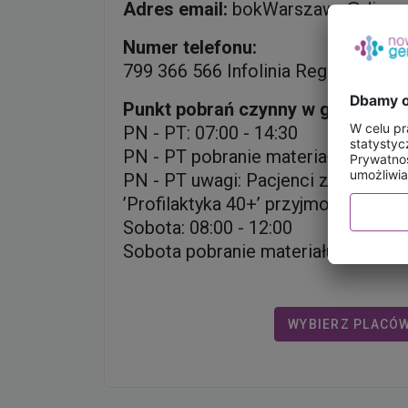
Adres email:
bokWarszawa@diag.p
Numer telefonu:
799 366 566 Infolinia Regionalna
Punkt pobrań czynny w godzinach
PN - PT: 07:00 - 14:30
PN - PT pobranie materiału do: 14:
PN - PT uwagi: Pacjenci ze skiero
’Profilaktyka 40+’ przyjmowani są 
Sobota: 08:00 - 12:00
Sobota pobranie materiału do: 12:0
WYBIERZ PLACÓ