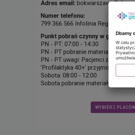
Adres email:
bokwarszawa@diag.p
Numer telefonu:
799 366 566 Infolinia Regionalna
Punkt pobrań czynny w godzinach
PN - PT: 07:00 - 14:30
PN - PT pobranie materiału do: 14:
PN - PT uwagi: Pacjenci ze skiero
’Profilaktyka 40+’ przyjmowani są w
Sobota: 08:00 - 12:00
Sobota pobranie materiału do: 12:0
WYBIERZ PLACÓ