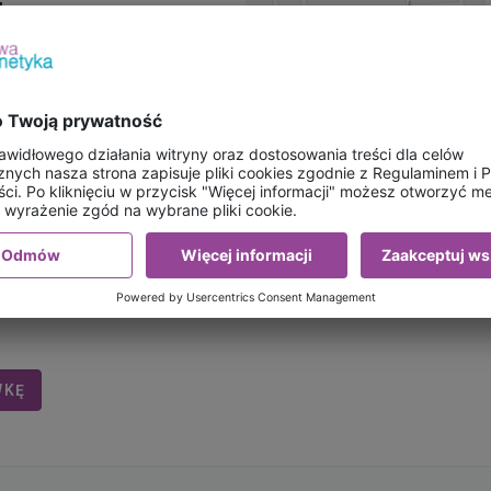
l
:
00
waniami z Programu
 godz. 8:00-14:00
0
WKĘ