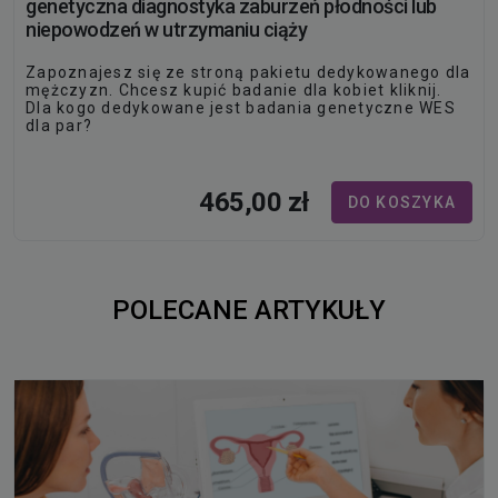
genetyczna diagnostyka zaburzeń płodności lub
niepowodzeń w utrzymaniu ciąży
Zapoznajesz się ze stroną pakietu dedykowanego dla
mężczyzn. Chcesz kupić badanie dla kobiet kliknij.
Dla kogo dedykowane jest badania genetyczne WES
dla par?
Par borykających się z problemem zajścia w ciążę a
także niepowodzeń w utrzymaniu ciąży.
465,00 zł
DO KOSZYKA
POLECANE ARTYKUŁY