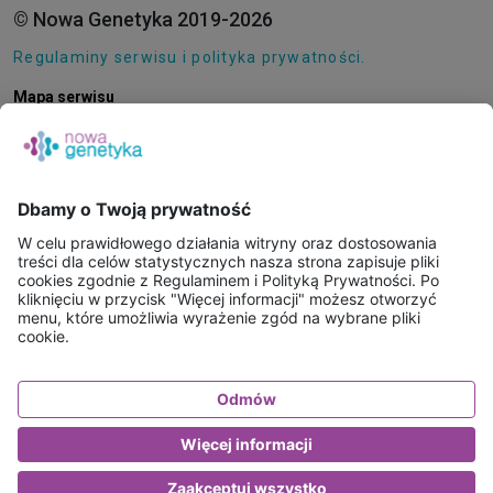
© Nowa Genetyka 2019-2026
Regulaminy serwisu i polityka prywatności.
Mapa serwisu
Pliki cookie
O NAS
E-SKLEP
PUNKTY POBRAŃ
KONSULTACJE ONLINE
PORADNIE GENETYCZNE
BAZA WIEDZY
FAQ
WAŻNE INFORMACJE - BADANIA WYSYŁKOWE
KONTAKT