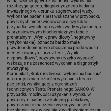
wadą, wskazującym zasadność wykonania
rozstrzygającego, diagnostycznego badania
inwazyjnego w kierunku sugerowanej wady.
Wykonanie badania jest wskazane w przypadku
poważnych nieprawidłowości ciąży lub w
przypadku wysokiego ryzyka wady wykazanego
w przesiewowym biochemicznym teście
prenatalnym. „Wynik prawidłowy”, negatywny
(ryzyko niskie), oznacza bardzo małe
prawdopodobieństwo obciążenia płodu wadami
identyfikowanymi przez test. „Wynik
nieprawidłowy”, pozytywny (ryzyko wysokie),
wskazuje na zasadność wykonania diagnostyki
inwazyjnej.
Komunikat „Brak możliwości wykonania badania”
informuje o niemożności wykonania testu u
pacjentki, wynikającej z ograniczeń
technicznych Testu Prenatalnego SANCO. W
przypadku możliwości uzyskania wyniku w
powtórnym badaniu z kolejnej próbki krwi,
powtórzone oznaczenie wykonywane jest
bezpłatnie, lecz wiąże się z wydłużeniem czasu