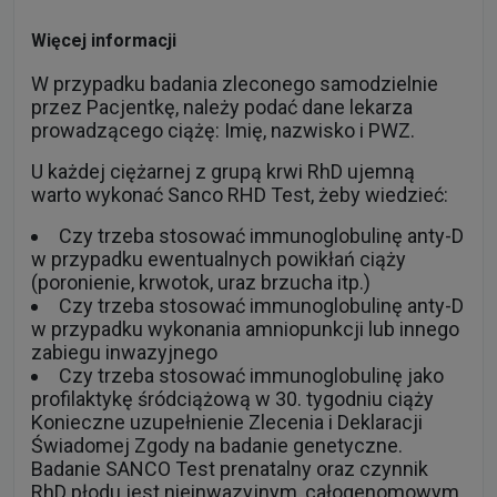
Więcej informacji
W przypadku badania zleconego samodzielnie
przez Pacjentkę, należy podać dane lekarza
prowadzącego ciążę: Imię, nazwisko i PWZ.
U każdej ciężarnej z grupą krwi RhD ujemną
warto wykonać Sanco RHD Test, żeby wiedzieć:
Czy trzeba stosować immunoglobulinę anty-D
w przypadku ewentualnych powikłań ciąży
(poronienie, krwotok, uraz brzucha itp.)
Czy trzeba stosować immunoglobulinę anty-D
w przypadku wykonania amniopunkcji lub innego
zabiegu inwazyjnego
Czy trzeba stosować immunoglobulinę jako
profilaktykę śródciążową w 30. tygodniu ciąży
Konieczne uzupełnienie Zlecenia i Deklaracji
Świadomej Zgody na badanie genetyczne.
Badanie SANCO Test prenatalny oraz czynnik
RhD płodu jest nieinwazyjnym, całogenomowym,