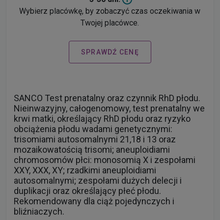
Wybierz placówkę, by zobaczyć czas oczekiwania w
Twojej placówce.
SPRAWDŹ CENĘ
SANCO Test prenatalny oraz czynnik RhD płodu.
Nieinwazyjny, całogenomowy, test prenatalny we
krwi matki, określający RhD płodu oraz ryzyko
obciążenia płodu wadami genetycznymi:
trisomiami autosomalnymi 21,18 i 13 oraz
mozaikowatością trisomi; aneuploidiami
chromosomów płci: monosomią X i zespołami
XXY, XXX, XY; rzadkimi aneuploidiami
autosomalnymi; zespołami dużych delecji i
duplikacji oraz określający płeć płodu.
Rekomendowany dla ciąż pojedynczych i
bliźniaczych.