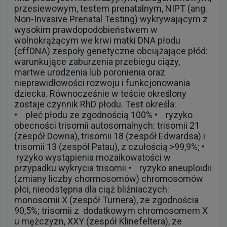
przesiewowym, testem prenatalnym, NIPT (ang.
Non-Invasive Prenatal Testing) wykrywającym z
wysokim prawdopodobieństwem w
wolnokrążącym we krwi matki DNA płodu
(cffDNA) zespoły genetyczne obciążające płód:
warunkujące zaburzenia przebiegu ciąży,
martwe urodzenia lub poronienia oraz
nieprawidłowości rozwoju i funkcjonowania
dziecka. Równocześnie w teście określony
zostaje czynnik RhD płodu. Test określa:
• płeć płodu ze zgodnością 100% • ryzyko
obecności trisomii autosomalnych: trisomii 21
(zespół Downa), trisomii 18 (zespół Edwardsa) i
trisomii 13 (zespół Patau), z czułością >99,9%; •
ryzyko wystąpienia mozaikowatości w
przypadku wykrycia trisomii • ryzyko aneuploidii
(zmiany liczby chormosomów) chromosomów
płci, nieodstępna dla ciąż bliźniaczych:
monosomii X (zespół Turnera), ze zgodnościa
90,5%; trisomii z dodatkowym chromosomem X
u mężczyzn, XXY (zespół Klinefeltera), ze