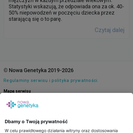
mężczyzn w każdym przedziale wiekowym.
Statystyki wskazują, że odpowiada ona za ok. 40-
50% niepowodzeń w poczęciu dziecka przez
starającą się o to parę.
Czytaj dalej
© Nowa Genetyka 2019-2026
Regulaminy serwisu i polityka prywatności.
Mapa serwisu
Pliki cookie
O NAS
E-SKLEP
PUNKTY POBRAŃ