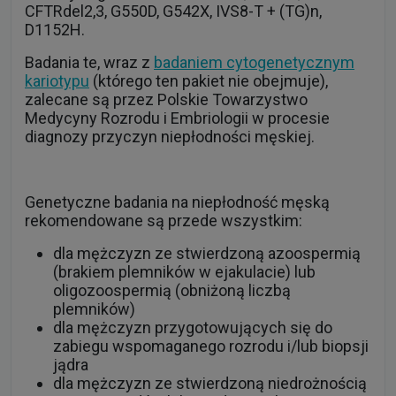
CFTRdel2,3, G550D, G542X, IVS8-T + (TG)n,
D1152H.
Badania te, wraz z
badaniem cytogenetycznym
kariotypu
(którego ten pakiet nie obejmuje),
zalecane są przez Polskie Towarzystwo
Medycyny Rozrodu i Embriologii w procesie
diagnozy przyczyn niepłodności męskiej.
Genetyczne badania na niepłodność męską
rekomendowane są przede wszystkim:
dla mężczyzn ze stwierdzoną azoospermią
(brakiem plemników w ejakulacie) lub
oligozoospermią (obniżoną liczbą
plemników)
dla mężczyzn przygotowujących się do
zabiegu wspomaganego rozrodu i/lub biopsji
jądra
dla mężczyzn ze stwierdzoną niedrożnością