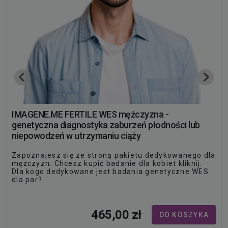
IMAGENE.ME FERTILE WES mężczyzna -
genetyczna diagnostyka zaburzeń płodności lub
niepowodzeń w utrzymaniu ciąży
Zapoznajesz się ze stroną pakietu dedykowanego dla
mężczyzn. Chcesz kupić badanie dla kobiet kliknij.
Dla kogo dedykowane jest badania genetyczne WES
dla par?
Par borykających się z problemem zajścia w ciążę a
także niepowodzeń w utrzymaniu ciąży.
465,00 zł
DO KOSZYKA