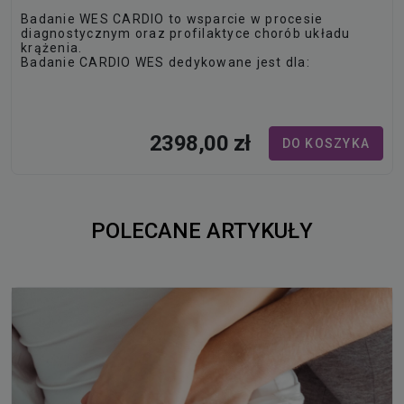
Badanie WES CARDIO to wsparcie w procesie
diagnostycznym oraz profilaktyce chorób układu
krążenia.
Badanie CARDIO WES dedykowane jest dla:
Pacjentów, u których zdiagnozowano chorobę układu
krążenia, lecz przebieg choroby jest niestandardowy
lub brak jest efektów stosowanego leczenia.
Pacjentów,…
2398,00 zł
DO KOSZYKA
POLECANE ARTYKUŁY