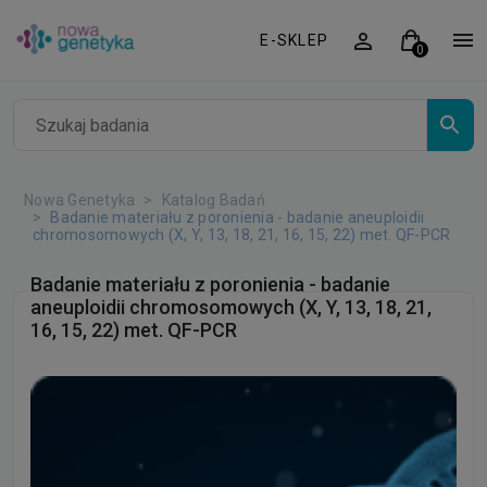
E-SKLEP
Nowa Genetyka
Katalog Badań
Badanie materiału z poronienia - badanie aneuploidii
chromosomowych (X, Y, 13, 18, 21, 16, 15, 22) met. QF-PCR
Badanie materiału z poronienia - badanie
aneuploidii chromosomowych (X, Y, 13, 18, 21,
16, 15, 22) met. QF-PCR