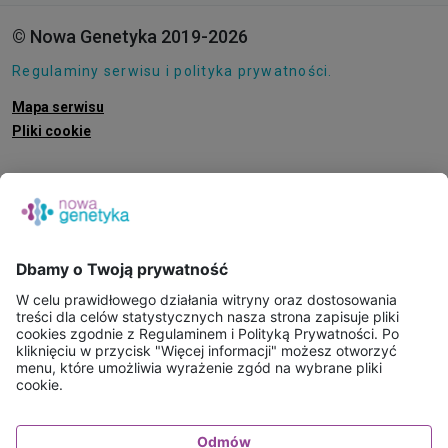
© Nowa Genetyka 2019-2026
Regulaminy serwisu i polityka prywatności.
Mapa serwisu
Pliki cookie
O NAS
E-SKLEP
PUNKTY POBRAŃ
KONSULTACJE ONLINE
PORADNIE GENETYCZNE
BAZA WIEDZY
FAQ
WAŻNE INFORMACJE - BADANIA WYSYŁKOWE
KONTAKT