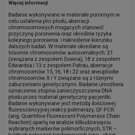
Więcej informacji
Badanie wykonywane w materiale poronnym w
celu ustalenia płci płodu, aberracji
chromosomowych mogących stanowić
przyczynę poronienia oraz określnie ryzyka
kolejnego poronienia i nakreślenie kierunku
dalszych badań. W materiale określane są
trisomie chromosomów autosomalnych: 21
(związana z zespołem Downa), 18 z zespołem
Edwardsa i 13 z zespołem Patrau, aberracje
chromosomów 15, 16, 18 i 22 oraz aneuploidie
chromosomów X i Y związane są z różnymi
zaburzeniami genetycznymi. Badanie umożliwia
oznaczenie stopnia zanieczyszczenia DNA
płodu przez materiał genetyczny pacjentki.
Badanie wykonywane jest metodą ilościowej
fluorescencyjnej reakcji polimerazy, QF-PCR
(ang. Quantitive Fluorescent Polymerase Chain
Reaction) opartą na analizie kilkudziesięciu
wybranych markerów polimorficznych, STR –
krótkich połączeń tandemowych (ang. short