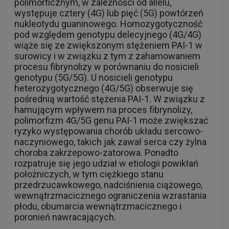
polimorficznym, w zależności od allelu,
występuje cztery (4G) lub pięć (5G) powtórzeń
nukleotydu guaninowego. Homozygotyczność
pod względem genotypu delecyjnego (4G/4G)
wiąże się ze zwiększonym stężeniem PAI-1 w
surowicy i w związku z tym z zahamowaniem
procesu fibrynolizy w porównaniu do nosicieli
genotypu (5G/5G). U nosicieli genotypu
heterozygotycznego (4G/5G) obserwuje się
pośrednią wartość stężenia PAI-1. W związku z
hamującym wpływem na proces fibrynolizy,
polimorfizm 4G/5G genu PAI-1 może zwiększać
ryzyko występowania chorób układu sercowo-
naczyniowego, takich jak zawał serca czy żylna
choroba zakrzepowo-zatorowa. Ponadto
rozpatruje się jego udział w etiologii powikłań
położniczych, w tym ciężkiego stanu
przedrzucawkowego, nadciśnienia ciążowego,
wewnątrzmacicznego ograniczenia wzrastania
płodu, obumarcia wewnątrzmacicznego i
poronień nawracających.