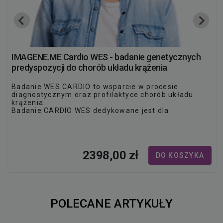
IMAGENE.ME Cardio WES - badanie genetycznych
predyspozycji do chorób układu krążenia
Badanie WES CARDIO to wsparcie w procesie
diagnostycznym oraz profilaktyce chorób układu
krążenia.
Badanie CARDIO WES dedykowane jest dla:
Pacjentów, u których zdiagnozowano chorobę układu
krążenia, lecz przebieg choroby jest niestandardowy
lub brak jest efektów stosowanego leczenia.
Pacjentów,…
2398,00 zł
DO KOSZYKA
POLECANE ARTYKUŁY