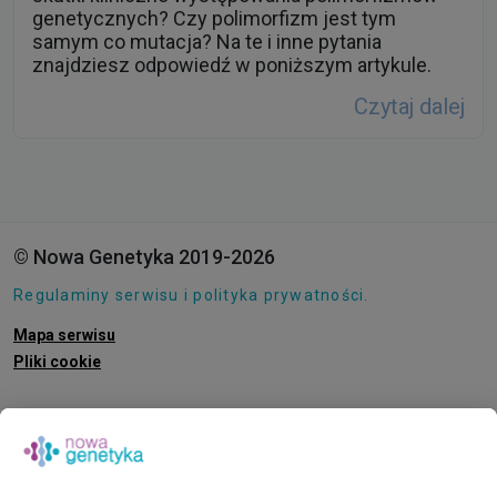
genetycznych? Czy polimorfizm jest tym
samym co mutacja? Na te i inne pytania
znajdziesz odpowiedź w poniższym artykule.
Czytaj dalej
© Nowa Genetyka 2019-2026
Regulaminy serwisu i polityka prywatności.
Mapa serwisu
Pliki cookie
O NAS
E-SKLEP
PUNKTY POBRAŃ