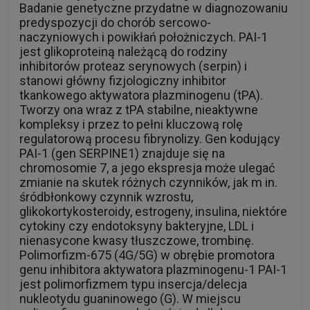
Badanie genetyczne przydatne w diagnozowaniu
predyspozycji do chorób sercowo-
naczyniowych i powikłań położniczych. PAI-1
jest glikoproteiną należącą do rodziny
inhibitorów proteaz serynowych (serpin) i
stanowi główny fizjologiczny inhibitor
tkankowego aktywatora plazminogenu (tPA).
Tworzy ona wraz z tPA stabilne, nieaktywne
kompleksy i przez to pełni kluczową rolę
regulatorową procesu fibrynolizy. Gen kodujący
PAI-1 (gen SERPINE1) znajduje się na
chromosomie 7, a jego ekspresja może ulegać
zmianie na skutek różnych czynników, jak m in.
śródbłonkowy czynnik wzrostu,
glikokortykosteroidy, estrogeny, insulina, niektóre
cytokiny czy endotoksyny bakteryjne, LDL i
nienasycone kwasy tłuszczowe, trombinę.
Polimorfizm-675 (4G/5G) w obrębie promotora
genu inhibitora aktywatora plazminogenu-1 PAI-1
jest polimorfizmem typu insercja/delecja
nukleotydu guaninowego (G). W miejscu