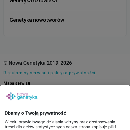
Genetyka człowieka
Genetyka nowotworów
© Nowa Genetyka 2019-2026
Regulaminy serwisu i polityka prywatności.
Mapa serwisu
Pliki cookie
O NAS
E-SKLEP
PUNKTY POBRAŃ
KONSULTACJE ONLINE