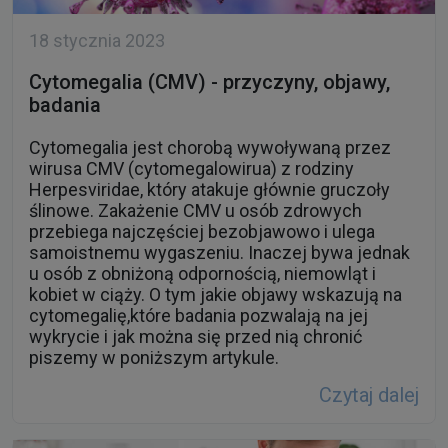
18 stycznia 2023
Cytomegalia (CMV) - przyczyny, objawy,
badania
Cytomegalia jest chorobą wywoływaną przez
wirusa CMV (cytomegalowirua) z rodziny
Herpesviridae, który atakuje głównie gruczoły
ślinowe. Zakażenie CMV u osób zdrowych
przebiega najczęściej bezobjawowo i ulega
samoistnemu wygaszeniu. Inaczej bywa jednak
u osób z obniżoną odpornością, niemowląt i
kobiet w ciąży. O tym jakie objawy wskazują na
cytomegalię,które badania pozwalają na jej
wykrycie i jak można się przed nią chronić
piszemy w poniższym artykule.
Czytaj dalej