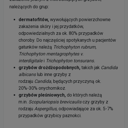
należących do grup:
dermatofitów,
wywołujących powierzchowne
zakażenia skóry i jej przydatków,
odpowiedzialnych za ok. 80% przypadków
choroby. Do najczęściej spotykanych u pacjentów
gatunków należą
Trichophyton rubrum,
Trichophyton mentagrophytes v.
interdigitale
i
Trichophyton tonsurans.
grzybów drożdżopodobnych,
takich jak
Candida
albicans
lub inne grzyby z
rodzaju
Candida,
będących przyczyną ok.
20%-30% onychomikoz.
grzybów pleśniowych,
do których należą
m.in.
Scopulariopsis brevicaulis
czy grzyby z
rodzaju
Aspergillus,
odpowiadające za ok. 5-7%
przypadków grzybicy paznokci.