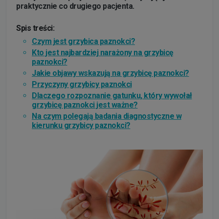
praktycznie co drugiego pacjenta.
Spis treści:
Czym jest grzybica paznokci?
Kto jest najbardziej narażony na grzybicę
paznokci?
Jakie objawy wskazują na grzybicę paznokci?
Przyczyny grzybicy paznokci
Dlaczego rozpoznanie gatunku, który wywołał
grzybicę paznokci jest ważne?
Na czym polegają badania diagnostyczne w
kierunku grzybicy paznokci?