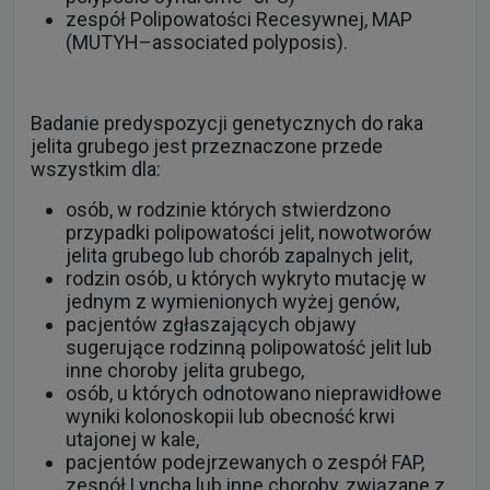
zespół Polipowatości Recesywnej, MAP
(MUTYH–associated polyposis).
Badanie predyspozycji genetycznych do raka
jelita grubego jest przeznaczone przede
wszystkim dla:
osób, w rodzinie których stwierdzono
przypadki polipowatości jelit, nowotworów
jelita grubego lub chorób zapalnych jelit,
rodzin osób, u których wykryto mutację w
jednym z wymienionych wyżej genów,
pacjentów zgłaszających objawy
sugerujące rodzinną polipowatość jelit lub
inne choroby jelita grubego,
osób, u których odnotowano nieprawidłowe
wyniki kolonoskopii lub obecność krwi
utajonej w kale,
pacjentów podejrzewanych o zespół FAP,
zespół Lyncha lub inne choroby, związane z