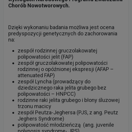
Chorób Nowotworowych.
Dzięki wykonaniu badania możliwa jest ocena
predyspozycji genetycznych do zachorowania
na:
zespół rodzinnej gruczolakowatej
polipowatości jelit (FAP)
zespół gruczolakowatej polipowatości
rodzinnej o opóźnionej ekspresji (AFAP –
attenuated FAP)
zespół Lyncha (prowadzący do
dziedzicznego raka jelita grubego bez
polipowatości – HNPCC)
rodzinne raki jelita grubego i błony śluzowej
trzonu macicy
zespół Peutza-Jeghersa (PJS, z ang. Peutz
Jeghers Syndrome)
polipowatość młodzieńczą (ang. juvenile
polyposis syndrome- JPS)