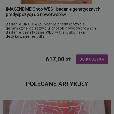
IMAGENE.ME Onco WES - badanie genetycznych
predyspozycji do nowotworów
Badanie ONCO WES ocenia predyspozycje
genetyczne do rozwoju chorób nowotworowych.
Badanie genetyczne WES w kierunku raka
dedykowane jest dla:
Pacjenta, którego członkowie bliskiej rodziny chorują
lub chorowali na chorobę nowotworową.
Pacjenta, który choruje lub w przeszłości chorował
na nowotwór,…
617,00 zł
DO KOSZYKA
POLECANE ARTYKUŁY