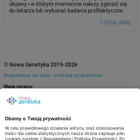
objawy i w którym momencie należy zgłosić się
do lekarza lub wykonać badania profilaktyczne.
Czytaj dalej
© Nowa Genetyka 2019-2026
Regulaminy serwisu i polityka prywatności.
Mapa serwisu
Pliki cookie
O NAS
E-SKLEP
PUNKTY POBRAŃ
KONSULTACJE ONLINE