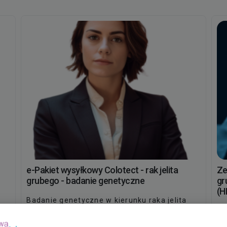
e-Pakiet wysyłkowy Colotect - rak jelita
Ze
grubego - badanie genetyczne
gr
(H
Badanie genetyczne w kierunku raka jelita
ML
grubego
me
Test genetyczny COLOTECT™ jest
nieinwazyjnym, przesiewowym badaniem na