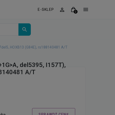
E-SKLEP
57del5, HOXB13 (G84E), rs188140481 A/T
+1G>A, del5395, I157T),
88140481 A/T
wkę,
SPRAWDŹ CENĘ