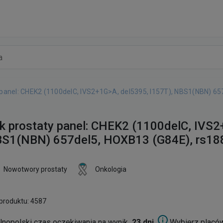
 panel: CHEK2 (1100delC, IVS2+1G>A, del5395, I157T), NBS1(NBN) 6
k prostaty panel: CHEK2 (1100delC, IVS2
S1(NBN) 657del5, HOXB13 (G84E), rs1
Nowotwory prostaty
Onkologia
produktu: 4587
lnopolski czas oczekiwania na wynik
23 dni.
Wybierz placó