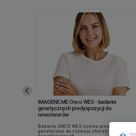
podstawowych
IMAGENE.ME Onco WES - badanie
BRCA2
genetycznych predyspozycji do
nowotworów
ii
 w genie
Badanie ONCO WES ocenia predyspozycje
nie
genetyczne do rozwoju chorób
a piersi i