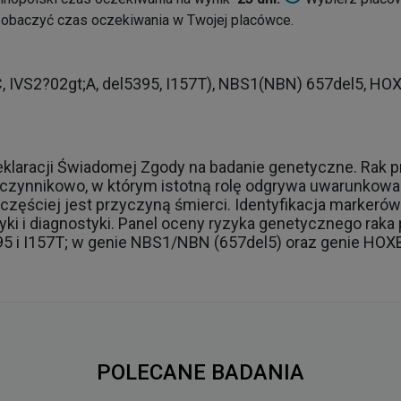
zobaczyć czas oczekiwania w Twojej placówce.
, IVS2?02gt;A, del5395, I157T), NBS1(NBN) 657del5, HO
eklaracji Świadomej Zgody na badanie genetyczne. Rak 
ynnikowo, w którym istotną rolę odgrywa uwarunkowa
i częściej jest przyczyną śmierci. Identyfikacja marker
aktyki i diagnostyki. Panel oceny ryzyka genetycznego ra
5 i I157T; w genie NBS1/NBN (657del5) oraz genie HOX
POLECANE BADANIA