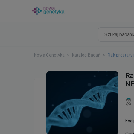
Nowa Genetyka
Katalog Badań
Rak prostaty
Ra
NB
Kod 
Ogó