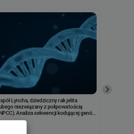
spół Lyncha, dziedziczny rak jelita
Siatkówczak
ubego niezwiązany z polipowatością
przesiewowa
NPCC). Analiza sekwencji kodującej genów
z wykorzys
H1,MSH2,MSH6 i PMS2 z wykorzystaniem
nowej gener
tod NGS.