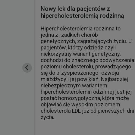
arzy
Nowy lek dla pacjentów z
hipercholesterolemią rodzinną
rej
Hipercholesterolemia rodzinna to
ła
jedna z rzadkich chorób
genetycznych, zagrażających życiu. U
i,
pacjentów, którzy odziedziczyli
 ona
niekorzystny wariant genetyczny,
dochodzi do znacznego podwyższenia
poziomu cholesterolu, prowadzącego
się do przyspieszonego rozwoju
lemy z
miażdżycy i jej powikłań. Najbardziej
niebezpiecznym wariantem
hipercholesterolemii rodzinnej jest jej
postać homozygotyczna, która może
objawiać się wysokim poziomem
cholesterolu LDL już od pierwszych dni
życia.