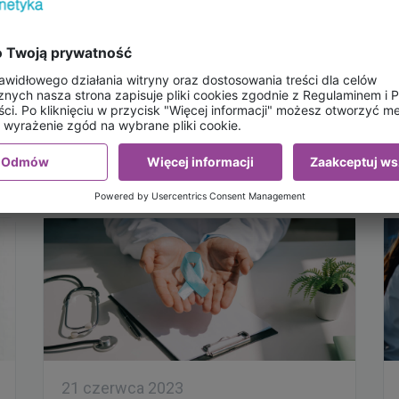
raka jelita grubego, który stanowi trzeci
najczęściej występujący nowotwór w Polsce.
Ryzyko zachorowania na raka jelita grubego
wzrasta znacząco po ukończeniu 50. roku…
ny
617,00 zł
A
DO KOSZYKA
POLECANE ARTYKUŁY
21 czerwca 2023