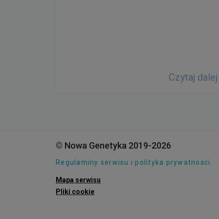
aj dalej
Czytaj dalej
© Nowa Genetyka 2019-2026
Regulaminy serwisu i polityka prywatności.
Mapa serwisu
Pliki cookie