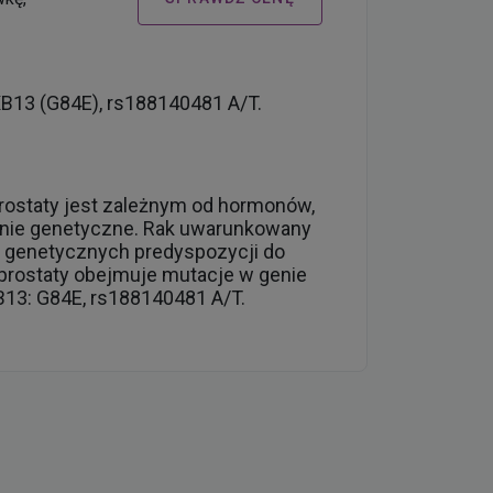
XB13 (G84E), rs188140481 A/T.
prostaty jest zależnym od hormonów,
nie genetyczne. Rak uwarunkowany
ów genetycznych predyspozycji do
ka prostaty obejmuje mutacje w genie
B13: G84E, rs188140481 A/T.