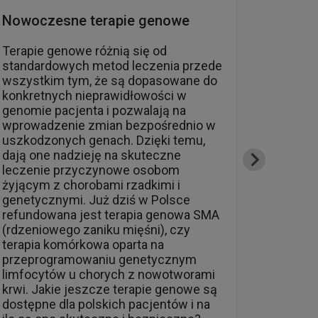
Nowoczesne terapie genowe
Profil
Terapie genowe różnią się od
Czy pro
standardowych metod leczenia przede
pozwala
wszystkim tym, że są dopasowane do
zachoru
konkretnych nieprawidłowości w
warto w
genomie pacjenta i pozwalają na
potomst
wprowadzenie zmian bezpośrednio w
dostępn
uszkodzonych genach. Dzięki temu,
Te i inn
dają one nadzieję na skuteczne
Katarzy
leczenie przyczynowe osobom
genetyki
żyjącym z chorobami rzadkimi i
Towarzy
genetycznymi. Już dziś w Polsce
(PTGC) 
refundowana jest terapia genowa SMA
Towarzy
(rdzeniowego zaniku mięśni), czy
(ESHG).
terapia komórkowa oparta na
przeprogramowaniu genetycznym
limfocytów u chorych z nowotworami
krwi. Jakie jeszcze terapie genowe są
dostępne dla polskich pacjentów i na