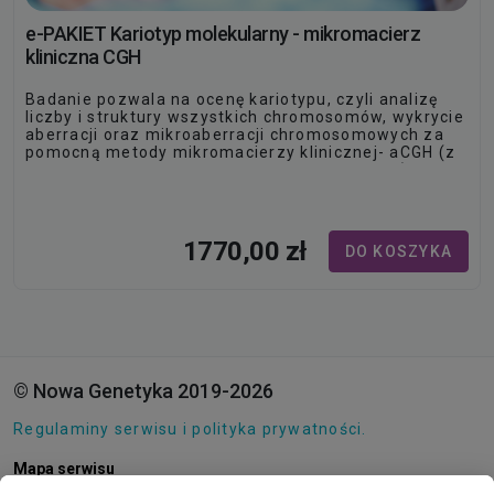
e-PAKIET Kariotyp molekularny - mikromacierz
kliniczna CGH
Badanie pozwala na ocenę kariotypu, czyli analizę
liczby i struktury wszystkich chromosomów, wykrycie
aberracji oraz mikroaberracji chromosomowych za
pomocną metody mikromacierzy klinicznej- aCGH (z
ang.
array Comparative Genome Hybridization
).
1770,00 zł
DO KOSZYKA
© Nowa Genetyka 2019-2026
Regulaminy serwisu i polityka prywatności.
Mapa serwisu