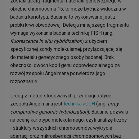
została utratą fragmentu materiału genetycznego w
obrębie chromosomu 15, to może być już widoczna w
badaniu kariotypu. Badanie to wykonywane jest z
próbki krwi obwodowej. Delecja mniejszego fragmentu
wymaga wykonania badania techniką FISH (ang.
fluorescence in situ hybridization
) z użyciem
specyficznej sondy molekularnej, przyłączającej się
do materiału genetycznego osoby badanej. Brak
obecności dwóch kopii genu odpowiedzialnego za
rozwój zespołu Angelmana potwierdza jego
rozpoznanie.
Drugą z metod stosowanych przy diagnostyce
zespołu Angelmana jest
technika aCGH
(ang.
array
comparative genomic hybridization
). Badanie pozwala
na ocenę kariotypu molekularnego, czyli analizę liczby
i struktury wszystkich chromosomów, wykrycie
aberracji oraz mikroaberracji chromosomowych bez