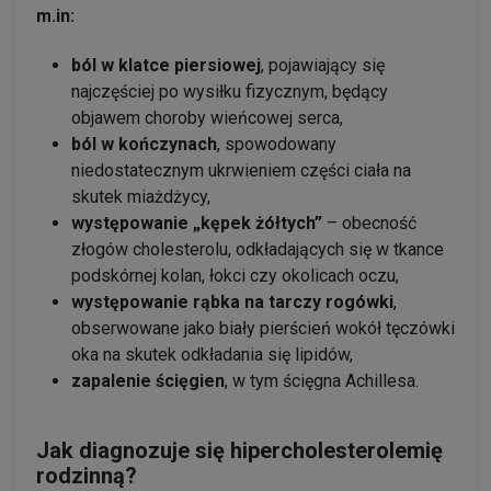
m.in:
ból w klatce piersiowej
, pojawiający się
najczęściej po wysiłku fizycznym, będący
objawem choroby wieńcowej serca,
ból w kończynach
, spowodowany
niedostatecznym ukrwieniem części ciała na
skutek miażdżycy,
występowanie „kępek żółtych”
– obecność
złogów cholesterolu, odkładających się w tkance
podskórnej kolan, łokci czy okolicach oczu,
występowanie rąbka na tarczy rogówki
,
obserwowane jako biały pierścień wokół tęczówki
oka na skutek odkładania się lipidów,
zapalenie ścięgien
, w tym ścięgna Achillesa.
Jak diagnozuje się hipercholesterolemię
rodzinną?