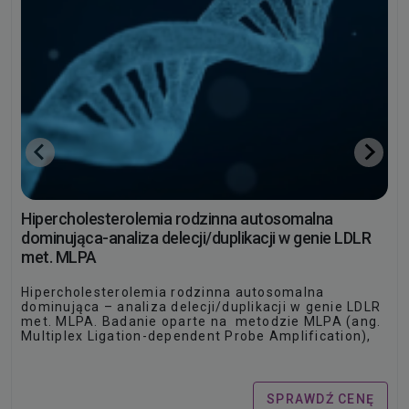
Hipercholesterolemia rodzinna autosomalna
dominująca-analiza delecji/duplikacji w genie LDLR
met. MLPA
Hipercholesterolemia rodzinna autosomalna
dominująca – analiza delecji/duplikacji w genie LDLR
met. MLPA. Badanie oparte na metodzie MLPA (ang.
Multiplex Ligation-dependent Probe Amplification),
odmianie reakcji łańcuchowej polimerazy, jest
przydatne w rozpoznawaniu hipercholesterolemii
rodzinnej.
SPRAWDŹ CENĘ