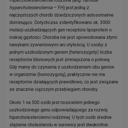
Hipercholesterolemia rodzinna (ang.
familial
hypercholesterolemia
– FH) jest jedną z
najczęstszych chorób dziedziczonych autosomalnie
dominująco. Dotychczas zidentyfikowano ok. 3000
mutacji uszkadzających gen receptora lipoprotein o
niskiej gęstości. Choroba nie jest spowodowana złymi
nawykami żywieniowymi ani otyłością. U osoby z
jednym uszkodzonym genem (heterozygoty) liczba
receptorów błonowych jest zmniejszona o połowę.
Gdy mamy do czynienia z uszkodzeniem obu genów
w organizmie (homozygotą), praktycznie nie ma
receptorów działających prawidłowo, co jest związane
ze znacznie cięższym przebiegiem choroby.
Około 1 na 500 osób jest nosicielem jednego
uszkodzonego genu odpowiadającego za rozwój
hipercholesterolemii rodzinnej. U tych osób średnie
stężenie cholesterolu w surowicy jest dwukrotnie