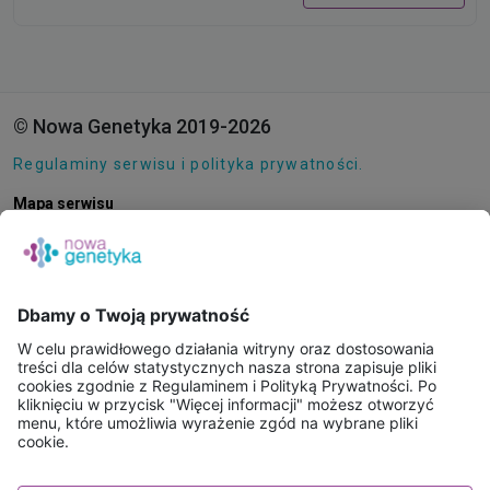
© Nowa Genetyka 2019-2026
Regulaminy serwisu i polityka prywatności.
Mapa serwisu
Pliki cookie
O NAS
E-SKLEP
PUNKTY POBRAŃ
KONSULTACJE ONLINE
PORADNIE GENETYCZNE
BAZA WIEDZY
FAQ
WAŻNE INFORMACJE - BADANIA WYSYŁKOWE