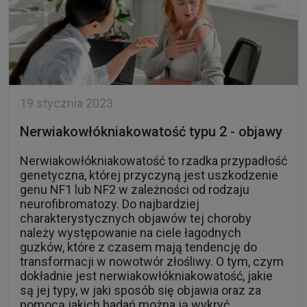
19 stycznia 2023
Nerwiakowłókniakowatość typu 2 - objawy
Nerwiakowłókniakowatość to rzadka przypadłość
genetyczna, której przyczyną jest uszkodzenie
genu NF1 lub NF2 w zależności od rodzaju
neurofibromatozy. Do najbardziej
charakterystycznych objawów tej choroby
należy występowanie na ciele łagodnych
guzków, które z czasem mają tendencję do
transformacji w nowotwór złośliwy. O tym, czym
dokładnie jest nerwiakowłókniakowatość, jakie
są jej typy, w jaki sposób się objawia oraz za
pomocą jakich badań można ją wykryć,