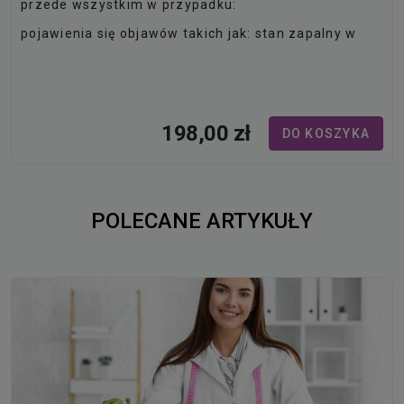
przede wszystkim w przypadku:
pojawienia się objawów takich jak: stan zapalny w
obrębie stawów, ból i uczucie sztywności w plecach,
szyi, okolicach klatki piersiowej lub wewnętrznej
powierzchni oczu, szczególnie gdy dotyczą one
mężczyzn przed…
198,00 zł
DO KOSZYKA
POLECANE ARTYKUŁY