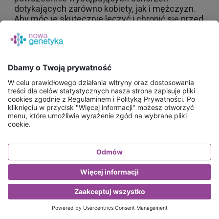
dotykających zarówno kobiety, jak i mężczyzn.
Aby móc je skutecznie leczyć i chronić się przed
wystąpieniem nawrotów dobrze jest wiedzieć,
jak wyglądają najważniejsze objawy infekcji
intymnych, jakie są ich przyczyny i skutki oraz
jak powinna wyglądać skuteczna profilaktyka
takich zakażeń.
Czytaj dalej
13 lipca 2022