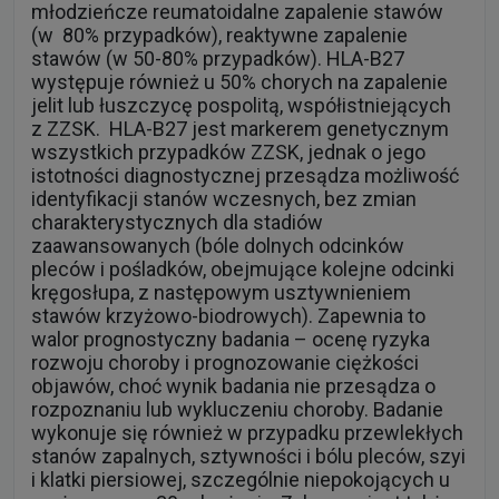
młodzieńcze reumatoidalne zapalenie stawów
(w 80% przypadków), reaktywne zapalenie
stawów (w 50-80% przypadków). HLA-B27
występuje również u 50% chorych na zapalenie
jelit lub łuszczycę pospolitą, współistniejących
z ZZSK. HLA-B27 jest markerem genetycznym
wszystkich przypadków ZZSK, jednak o jego
istotności diagnostycznej przesądza możliwość
identyfikacji stanów wczesnych, bez zmian
charakterystycznych dla stadiów
zaawansowanych (bóle dolnych odcinków
pleców i pośladków, obejmujące kolejne odcinki
kręgosłupa, z następowym usztywnieniem
stawów krzyżowo-biodrowych). Zapewnia to
walor prognostyczny badania – ocenę ryzyka
rozwoju choroby i prognozowanie ciężkości
objawów, choć wynik badania nie przesądza o
rozpoznaniu lub wykluczeniu choroby. Badanie
wykonuje się również w przypadku przewlekłych
stanów zapalnych, sztywności i bólu pleców, szyi
i klatki piersiowej, szczególnie niepokojących u