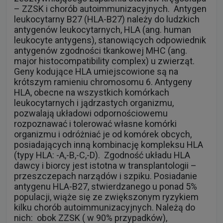
– ZZSK i chorób autoimmunizacyjnych. Antygen
leukocytarny B27 (HLA-B27) należy do ludzkich
antygenów leukocytarnych, HLA (ang. human
leukocyte antygens), stanowiących odpowiednik
antygenów zgodności tkankowej MHC (ang.
major histocompatibility complex) u zwierząt.
Geny kodujące HLA umiejscowione są na
krótszym ramieniu chromosomu 6. Antygeny
HLA, obecne na wszystkich komórkach
leukocytarnych i jądrzastych organizmu,
pozwalają układowi odpornościowemu
rozpoznawać i tolerować własne komórki
organizmu i odróżniać je od komórek obcych,
posiadających inną kombinację kompleksu HLA
(typy HLA: -A,-B,-C,-D). Zgodność układu HLA
dawcy i biorcy jest istotna w transplantologii –
przeszczepach narządów i szpiku. Posiadanie
antygenu HLA-B27, stwierdzanego u ponad 5%
populacji, wiąże się ze zwiększonym ryzykiem
kilku chorób autoimmunizacyjnych. Należą do
nich: obok ZZSK ( w 90% przypadków),