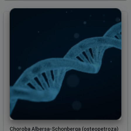
Choroba Albersa-Schonberga (osteopetroza)