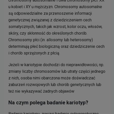
chromosomy autosomalne i dwa chromosomy płci: XX
u kobiet i XY u mężczyzn. Chromosomy autosomalne
są odpowiedzialne za przenoszenie informacji
genetycznej związanej z dziedziczeniem cech
somatycznych, takich jak wzrost, kolor oczu, włosów,
skóry, czy skłonność do określonych chorób.
Chromosomy płci (in. allosomy lub heterosomy)
determinują płeć biologiczną oraz dziedziczenie cech
i chorób sprzężonych z płcią.
Jeżeli w kariotypie dochodzi do nieprawidłowości, np.
zmiany liczby chromosomów lub utraty części jednego
z nich, osoba nimi obarczona może doświadczać
zaburzeń rozwojowych lub chorób genetycznych lub
też nie wykazywać żadnych objawów
Na czym polega badanie kariotyp?
Badanie kariotypu, inaczej badanie cytogenetyczne,