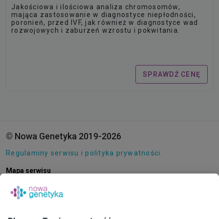
Jakościowa i ilościowa analiza chromosomów,
mająca zastosowanie w diagnostyce niepłodności,
poronień, przed IVF, jak również w diagnostyce wad
rozwojowych i zaburzeń wzrostu i pokwitania.
SPRAWDŹ CENĘ
© Nowa Genetyka 2019-2026
Regulaminy serwisu i polityka prywatności.
Mapa serwisu
Pliki cookie
O NAS