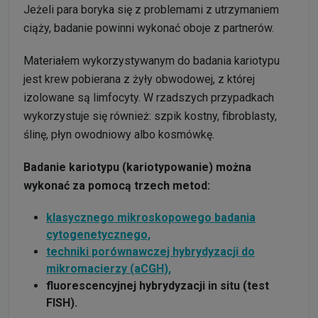
Jeżeli para boryka się z problemami z utrzymaniem
ciąży, badanie powinni wykonać oboje z partnerów.
Materiałem wykorzystywanym do badania kariotypu
jest krew pobierana z żyły obwodowej, z której
izolowane są limfocyty. W rzadszych przypadkach
wykorzystuje się również: szpik kostny, fibroblasty,
ślinę, płyn owodniowy albo kosmówkę.
Badanie kariotypu (kariotypowanie) można
wykonać za pomocą trzech metod:
klasycznego mikroskopowego badania
cytogenetycznego,
techniki porównawczej hybrydyzacji do
mikromacierzy (aCGH),
fluorescencyjnej hybrydyzacji in situ (test
FISH).