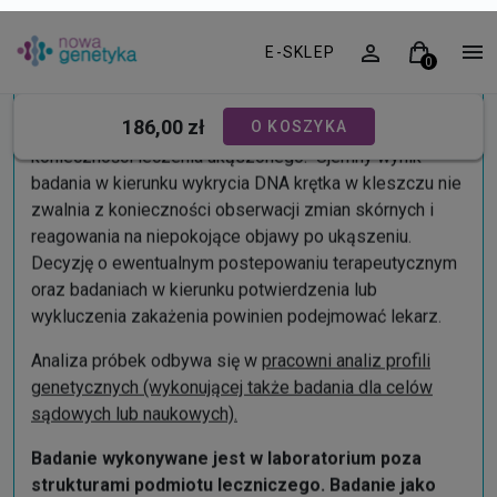
Identyfikacja DNA krętka w kleszczu nie jest
jednoznaczna z zakażeniem i nie przesądza o
konieczności leczenia ukąszonego. Ujemny wynik
badania w kierunku wykrycia DNA krętka w kleszczu nie
zwalnia z konieczności obserwacji zmian skórnych i
reagowania na niepokojące objawy po ukąszeniu.
Decyzję o ewentualnym postepowaniu terapeutycznym
oraz badaniach w kierunku potwierdzenia lub
wykluczenia zakażenia powinien podejmować lekarz.
Analiza próbek odbywa się w
pracowni analiz profili
genetycznych (wykonującej także badania dla celów
sądowych lub naukowych).
Badanie wykonywane jest w laboratorium poza
strukturami podmiotu leczniczego. Badanie jako
niesłużące bezpośrednio celom medycznym nie
jest objęte zwolnieniem z VAT. Prezentowana cena