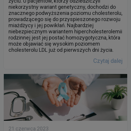
prowadzącego się do przyspieszonego rozwoju
miażdżycy i jej powikłań. Najbardziej
niebezpiecznym wariantem hipercholesterolemii
rodzinnej jest jej postać homozygotyczna, która
może objawiać się wysokim poziomem
cholesterolu LDL już od pierwszych dni życia.
Czytaj dalej
21 czerwca 2023
Profilaktyka raka szyjki macicy - które z
badań powinnam wykonać?