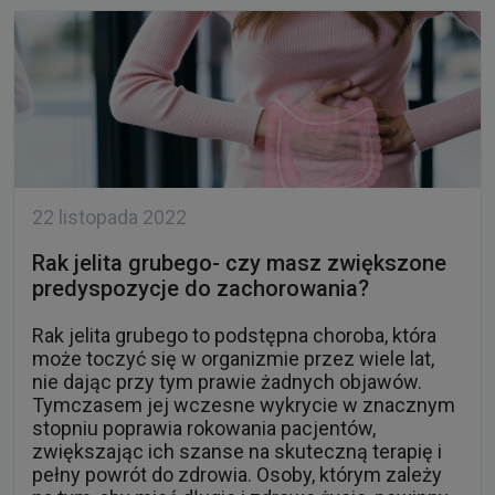
22 listopada 2022
Rak jelita grubego- czy masz zwiększone
predyspozycje do zachorowania?
Rak jelita grubego to podstępna choroba, która
może toczyć się w organizmie przez wiele lat,
nie dając przy tym prawie żadnych objawów.
Tymczasem jej wczesne wykrycie w znacznym
stopniu poprawia rokowania pacjentów,
zwiększając ich szanse na skuteczną terapię i
pełny powrót do zdrowia. Osoby, którym zależy
na tym, aby mieć długie i zdrowe życie, powinny
wiedzieć jak wygląda profilaktyka raka jelita
grubego, a także jakie mogą być jego pierwsze