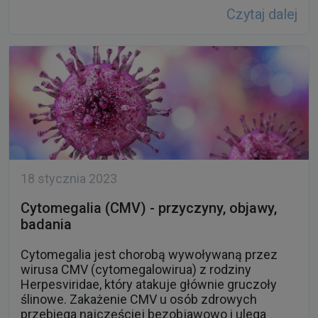
18 stycznia 2023
Cytomegalia (CMV) - przyczyny, objawy,
badania
Cytomegalia jest chorobą wywoływaną przez
wirusa CMV (cytomegalowirua) z rodziny
Herpesviridae, który atakuje głównie gruczoły
ślinowe. Zakażenie CMV u osób zdrowych
przebiega najczęściej bezobjawowo i ulega
samoistnemu wygaszeniu. Inaczej bywa jednak
u osób z obniżoną odpornością, niemowląt i
kobiet w ciąży. O tym jakie objawy wskazują na