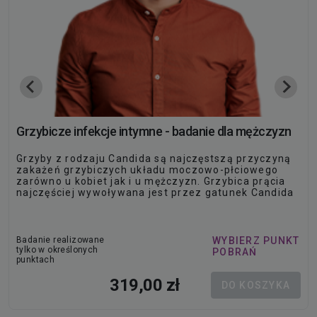
Grzybicze infekcje intymne - badanie dla mężczyzn
Grzyby z rodzaju Candida są najczęstszą przyczyną
zakażeń grzybiczych układu moczowo-płciowego
zarówno u kobiet jak i u mężczyzn. Grzybica prącia
najczęściej wywoływana jest przez gatunek Candida
albicans. Grzybiczne zakażenia układu moczowo-
płciowego mogą być skutecznie leczone
standardowymi…
Badanie realizowane
WYBIERZ PUNKT
tylko w określonych
POBRAŃ
punktach
319,00 zł
DO KOSZYKA
POLECANE ARTYKUŁY