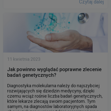
11 kwietnia 2023
Jak powinno wyglądać poprawne zlecenie
badań genetycznych?
Diagnostyka molekularna należy do najszybciej
rozwijających się dziedzin medycyny, dzięki
czemu wciąż rośnie liczba badań genetycznych,
które lekarze zlecają swoim pacjentom. Tym
samym, na diagnostów laboratoryjnych spada
obowiązek zapewnienia takiej organizacji pracy
laboratoriów diagnostycznych, która będzie w
stanie spełnić dynamicznie zmieniające się