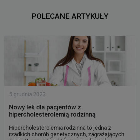
5 grudnia 2023
Nowy lek dla pacjentów z
hipercholesterolemią rodzinną
Hipercholesterolemia rodzinna to jedna z
rzadkich chorób genetycznych, zagrażających
życiu. U pacjentów, którzy odziedziczyli
niekorzystny wariant genetyczny, dochodzi do
znacznego podwyższenia poziomu cholesterolu,