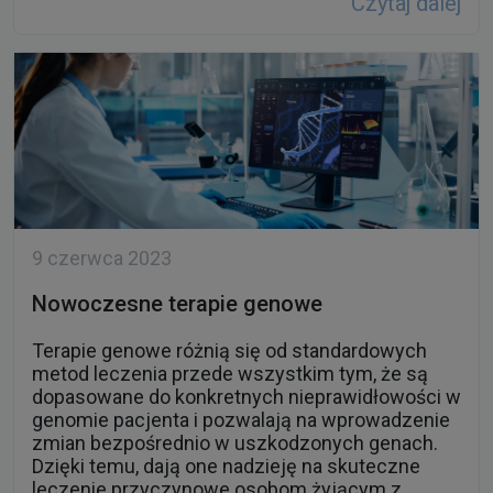
9 czerwca 2023
Nowoczesne terapie genowe
Terapie genowe różnią się od standardowych
metod leczenia przede wszystkim tym, że są
dopasowane do konkretnych nieprawidłowości w
genomie pacjenta i pozwalają na wprowadzenie
zmian bezpośrednio w uszkodzonych genach.
Dzięki temu, dają one nadzieję na skuteczne
leczenie przyczynowe osobom żyjącym z
chorobami rzadkimi i genetycznymi. Już dziś w
Polsce refundowana jest terapia genowa SMA
(rdzeniowego zaniku mięśni), czy terapia