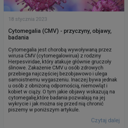
18 stycznia 2023
Cytomegalia (CMV) - przyczyny, objawy,
badania
Cytomegalia jest chorobą wywoływaną przez
wirusa CMV (cytomegalowirua) z rodziny
Herpesviridae, który atakuje głównie gruczoły
ślinowe. Zakażenie CMV u osób zdrowych
przebiega najczęściej bezobjawowo i ulega
samoistnemu wygaszeniu. Inaczej bywa jednak
u osób z obniżoną odpornością, niemowląt i
kobiet w ciąży. O tym jakie objawy wskazują na
cytomegalię,które badania pozwalają na jej
wykrycie i jak można się przed nią chronić
piszemy w poniższym artykule.
Czytaj dalej