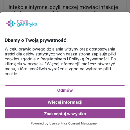
Infekcje intymne, czyli inaczej mówiąc infekcje
układu moczowo-płciowego, należą do
powszechnie występujących schorzeń
dotykających zarówno kobiety, jak i mężczyzn.
Aby móc je skutecznie leczyć i chronić się przed
wystąpieniem nawrotów dobrze jest wiedzieć,
jak wyglądają najważniejsze objawy infekcji
intymnych, jakie są ich przyczyny i skutki oraz
jak powinna wyglądać skuteczna profilaktyka
takich zakażeń.
Czytaj dalej