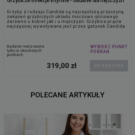
Grzybicze infekcje intymne - badanie dla mężczyzn
Grzyby z rodzaju Candida są najczęstszą przyczyną
zakażeń grzybiczych układu moczowo-płciowego
zarówno u kobiet jak i u mężczyzn. Grzybica prącia
najczęściej wywoływana jest przez gatunek Candida
albicans. Grzybiczne zakażenia układu moczowo-
płciowego mogą być skutecznie leczone
standardowymi…
Badanie realizowane
WYBIERZ PUNKT
tylko w określonych
POBRAŃ
punktach
319,00 zł
DO KOSZYKA
POLECANE ARTYKUŁY