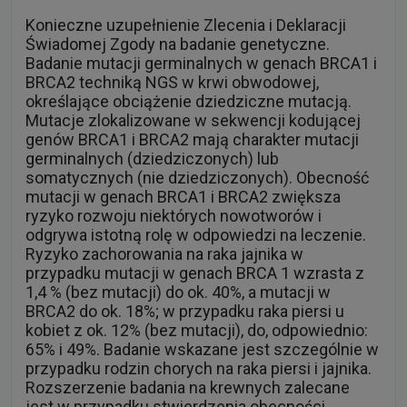
Konieczne uzupełnienie Zlecenia i Deklaracji
Świadomej Zgody na badanie genetyczne.
Badanie mutacji germinalnych w genach BRCA1 i
BRCA2 techniką NGS w krwi obwodowej,
określające obciążenie dziedziczne mutacją.
Mutacje zlokalizowane w sekwencji kodującej
genów BRCA1 i BRCA2 mają charakter mutacji
germinalnych (dziedziczonych) lub
somatycznych (nie dziedziczonych). Obecność
mutacji w genach BRCA1 i BRCA2 zwiększa
ryzyko rozwoju niektórych nowotworów i
odgrywa istotną rolę w odpowiedzi na leczenie.
Ryzyko zachorowania na raka jajnika w
przypadku mutacji w genach BRCA 1 wzrasta z
1,4 % (bez mutacji) do ok. 40%, a mutacji w
BRCA2 do ok. 18%; w przypadku raka piersi u
kobiet z ok. 12% (bez mutacji), do, odpowiednio:
65% i 49%. Badanie wskazane jest szczególnie w
przypadku rodzin chorych na raka piersi i jajnika.
Rozszerzenie badania na krewnych zalecane
jest w przypadku stwierdzenia obecności