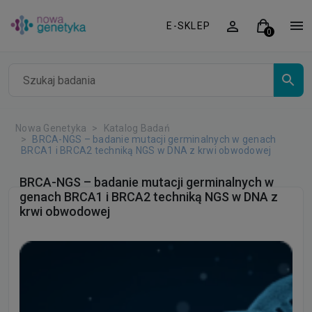
E-SKLEP
Nowa Genetyka
Katalog Badań
BRCA-NGS – badanie mutacji germinalnych w genach
BRCA1 i BRCA2 techniką NGS w DNA z krwi obwodowej
BRCA-NGS – badanie mutacji germinalnych w
genach BRCA1 i BRCA2 techniką NGS w DNA z
krwi obwodowej