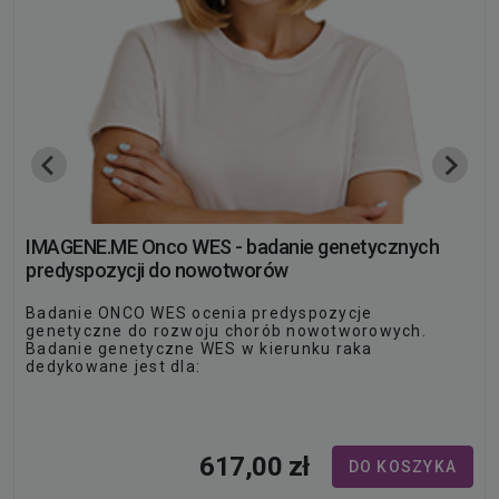
IMAGENE.ME Onco WES - badanie genetycznych
predyspozycji do nowotworów
Badanie ONCO WES ocenia predyspozycje
genetyczne do rozwoju chorób nowotworowych.
Badanie genetyczne WES w kierunku raka
dedykowane jest dla:
Pacjenta, którego członkowie bliskiej rodziny chorują
lub chorowali na chorobę nowotworową.
Pacjenta, który choruje lub w przeszłości chorował
na nowotwór,…
617,00 zł
DO KOSZYKA