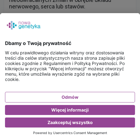
nerwowego, serca lub stawów.
Czytaj dalej
21 czerwca 2022
Nieinwazyjny Test SelectMDx™- płynna
biopsja prostaty.
Czy można rozpoznać klinicznie istotnego raka
gruczołu krokowego bez wykonywania biopsji
prostaty? Gruczoł krokowy (in. prostata lub