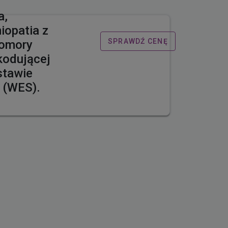
a,
iopatia z
SPRAWDŹ CENĘ
komory
kodującej
stawie
 (WES).