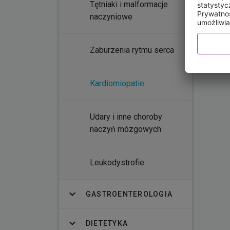
Tętniaki i malformacje
naczyniowe
Zaburzenia rytmu serca
Kardiomiopatie
Udary i inne choroby
naczyń mózgowych
Leukodystrofie
GASTROENTEROLOGIA
DIETETYKA