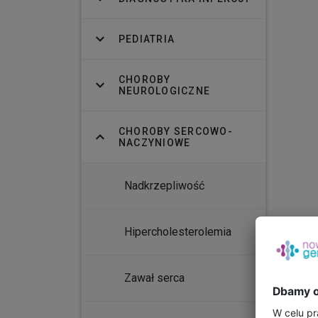
PEDIATRIA
CHOROBY
NEUROLOGICZNE
CHOROBY SERCOWO-
NACZYNIOWE
Nadkrzepliwość
Hipercholesterolemia
Zawał serca