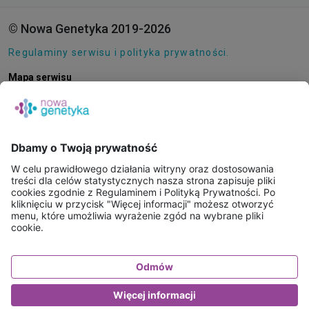
© Nowa Genetyka 2019-2026
Regulaminy serwisu i polityka prywatności.
Mapa serwisu
Pliki cookie
O NAS
E-SKLEP
PUNKTY POBRAŃ
KONSULTACJE ONLINE
PORADNIE GENETYCZNE
BAZA WIEDZY
FAQ
WAŻNE INFORMACJE - BADANIA WYSYŁKOWE
KONTAKT