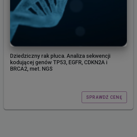
Dziedziczny rak płuca. Analiza sekwencji
kodującej genów TP53, EGFR, CDKN2A i
BRCA2, met. NGS
SPRAWDŹ CENĘ