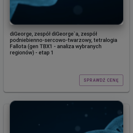
diGeorge, zespół diGeorge`a, zespół
podniebienno-sercowo-twarzowy, tetralogia
Fallota (gen TBX1 - analiza wybranych
regionów) - etap 1
SPRAWDŹ CENĘ