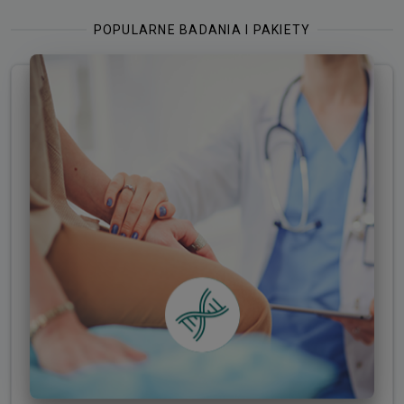
konsekwencji tych chorób. Badania genetyczne u dzieci
mogą być przeprowadzane w sposób bezinwazyjny i
POPULARNE BADANIA I PAKIETY
bezbolesny- materiałem do badań jest wówczas wymaz
pobierany z wewnętrznej części policzka. Do badań
genetycznych u dzieci nie jest wymagane
wcześniejszego przygotowanie, a uzyskany wynik jest
niezmienny w ciągu całego życia pacjenta.