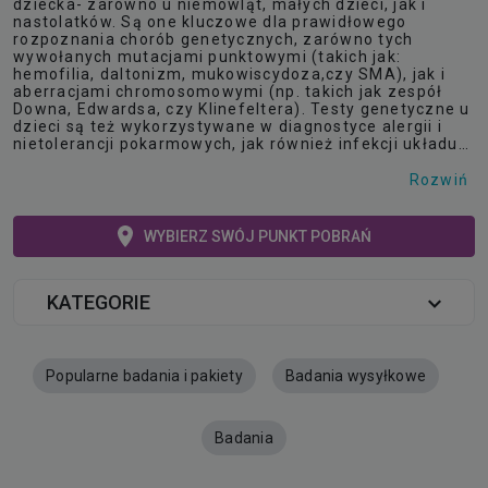
dziecka- zarówno u niemowląt, małych dzieci, jak i
nastolatków. Są one kluczowe dla prawidłowego
rozpoznania chorób genetycznych, zarówno tych
wywołanych mutacjami punktowymi (takich jak:
hemofilia, daltonizm, mukowiscydoza,czy SMA), jak i
aberracjami chromosomowymi (np. takich jak zespół
Downa, Edwardsa, czy Klinefeltera). Testy genetyczne u
dzieci są też wykorzystywane w diagnostyce alergii i
nietolerancji pokarmowych, jak również infekcji układu
oddechowego, pokarmowego, moczowego i innych
zakażeń, często występujących u dzieci. Badania
Rozwiń
genetyczne w pediatrii mogą służyć do wykrycia
przyczyny niedorozwoju intelektualnego, padaczek i
innych zaburzeń neurologicznych, problemów
WYBIERZ SWÓJ PUNKT POBRAŃ
hematologicznych i kardiologicznych, problemów
ortopedycznych, zaburzeń odporności i innych trudnych
do zdiagnozowania, niespecyficznych objawów,
KATEGORIE
występujących u dziecka. Przesiewowe badania
genetyczne wykonywane u niemowląt i małych dzieci
pozwalają na wczesne wykrycie wielu groźnych chorób,
jeszcze na etapie w którym u dziecka nie pojawiły się
ich pierwsze, niebezpieczne objawy. Testy genetyczne
Popularne badania i pakiety
Badania wysyłkowe
noworodków pozwalają na wykrycie kilkudziesięciu
wrodzonych chorób genetycznych, w przypadku których
kluczowe jest ich rozpoznanie na jak najwcześniejszym
Badania
etapie życia dziecka. Dzięki wprowadzeniu
odpowiedniego leczenia możliwe jest zabezpieczenie
maluchów przed niektórymi z niebezpiecznych