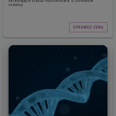
określające status nosicielstwa u członków
rodziny.
SPRAWDŹ CENĘ